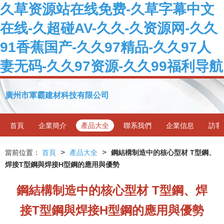
久草资源站在线免费-久草字幕中文
在线-久超碰AV-久久-久资源网-久久
91香蕉国产-久久97精品-久久97人
妻无码-久久97资源-久久99福利导航
廣州市軍霸建材科技有限公司
首頁
企業簡介
產品大全
聯系我們
企業信息
訪客
>
>
當前位置：
首頁
產品大全
鋼結構制造中的核心型材 T型鋼、
焊接T型鋼與焊接H型鋼的應用與優勢
鋼結構制造中的核心型材 T型鋼、焊
接T型鋼與焊接H型鋼的應用與優勢