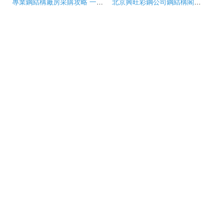
專業鋼結構廠房采購攻略 一次解答鋼結構和涂裝設備的關鍵要素
北京興旺彩鋼公司鋼結構閣樓加固設計與高清實景解析