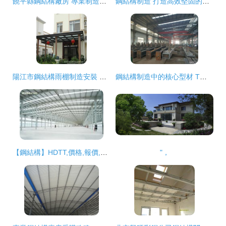
饒平縣鋼結構廠房 專業制造與高效搭建的卓越選擇
鋼結構制造 打造高效堅固的建筑基石
陽江市鋼結構雨棚制造安裝 戶外玻璃陽光雨棚與學校雨棚制作選材指南
鋼結構制造中的核心型材 T型鋼、焊接T型鋼與焊接H型鋼的應用與優勢
【鋼結構】HDTT,價格,報價,種類、品牌,廠家,供應商,江蘇華電鐵塔制造 - 產品庫 - 阿土伯交易網
"，