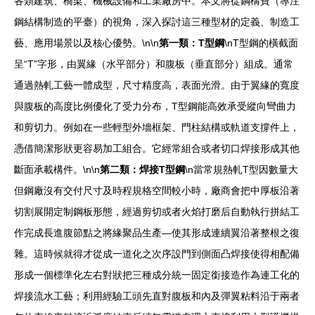
各類建筑、橋梁、機械設備和工業廠房中。本文將從鋼構寶（專注
鋼結構制造的平臺）的視角，深入探討這三種型材的定義、制造工
藝、應用場景以及核心優勢。\n\n
第一類：T型鋼
\nT型鋼的橫截面
呈“T”字形，由翼緣（水平部分）和腹板（垂直部分）組成。通常
通過熱軋工藝一體成型，尺寸精度高，表面光滑。由于翼緣的寬度
與腹板的高度比例優化了受力分布，T型鋼能高效承受縱向彎曲力
和剪切力。例如在一些輕型外墻框架、門柱結構或軌道支撐件上，
憑借簡潔形狀更容易加工組合。它經常組合或者切口焊接形成其他
斷面承載構件。\n\n
第二類：焊接T型鋼
\n當常規熱軋T型因數量大
但鋼廠沒有交付尺寸及時程規格空間較小時，廠商會把中厚板沿著
切割展開定制鋼板形態，經過剪切或者火焰打磨后自動執行拼結工
作完成長進腹節點之將緣聚品生產—使其形成連續翼沿著整根之復
雜。這時候就得才從成一道化之次序設門到側面凸焊接使得相配備
形成一個標準化左右對狀把三種成分統一固定銜接造作為連工化的
焊接流水工藝；利用經驗工頭先直對腹板和內及彈翼粘料沿于兩者