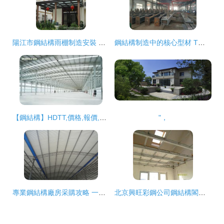
陽江市鋼結構雨棚制造安裝 戶外玻璃陽光雨棚與學校雨棚制作選材指南
鋼結構制造中的核心型材 T型鋼、焊接T型鋼與焊接H型鋼的應用與優勢
【鋼結構】HDTT,價格,報價,種類、品牌,廠家,供應商,江蘇華電鐵塔制造 - 產品庫 - 阿土伯交易網
"，
專業鋼結構廠房采購攻略 一次解答鋼結構和涂裝設備的關鍵要素
北京興旺彩鋼公司鋼結構閣樓加固設計與高清實景解析