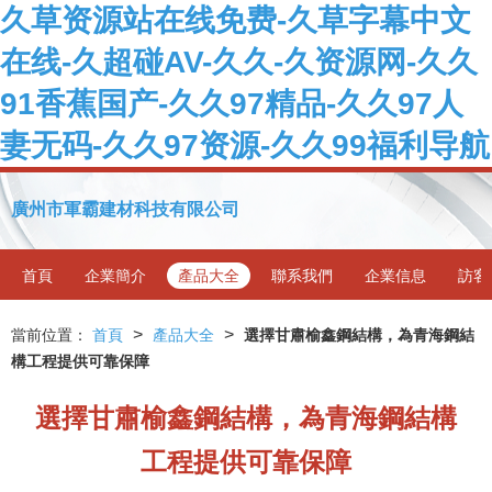
久草资源站在线免费-久草字幕中文
在线-久超碰AV-久久-久资源网-久久
91香蕉国产-久久97精品-久久97人
妻无码-久久97资源-久久99福利导航
廣州市軍霸建材科技有限公司
首頁
企業簡介
產品大全
聯系我們
企業信息
訪客
>
>
當前位置：
首頁
產品大全
選擇甘肅榆鑫鋼結構，為青海鋼結
構工程提供可靠保障
選擇甘肅榆鑫鋼結構，為青海鋼結構
工程提供可靠保障